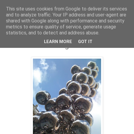
This site uses cookies from Google to deliver its services
and to analyze traffic. Your IP address and user-agent are
shared with Google along with performance and security
vendredi 30 décembre 2011
metrics to ensure quality of service, generate usage
Prendre des mesures concrètes face
statistics, and to detect and address abuse.
aux RPS : quelques exemples
LEARN MORE
GOT IT
d'initiatives encourageantes