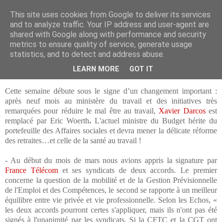
This site uses cookies from Google to deliver its services
and to analyze traffic. Your IP address and user-agent are
shared with Google along with performance and security
mardi 30 mars 2010
metrics to ensure quality of service, generate usage
Veille Documentaire - 23 Mars 2010
statistics, and to detect and address abuse.
LEARN MORE
GOT IT
Bonjour à tous,
Cette semaine débute sous le signe d’un changement important :
après neuf mois au ministère du travail et des initiatives très
remarquées pour réduire le mal être au travail,
Xavier Darcos
est
remplacé par
Eric Woerth
.
L'actuel ministre du Budget hérite du
portefeuille des Affaires sociales et devra mener la délicate réforme
des retraites…et celle de la santé au travail !
- Au début du mois de mars nous avions appris la signature par
France Télécom
et ses syndicats de deux accords. Le premier
concerne la question de la mobilité et de la Gestion Prévisionnelle
de l'Emploi et des Compétences, le second se rapporte à un meilleur
équilibre entre vie privée et vie professionnelle. Selon les Echos, «
les deux accords pourront certes s'appliquer, mais ils n'ont pas été
signés à l'unanimité par les syndicats. Si la CFTC et la CGT ont