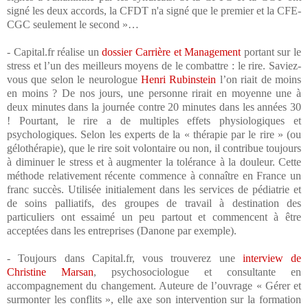
signé les deux accords, la CFDT n'a signé que le premier et la CFE-
CGC seulement le second »…
- Capital.fr réalise un
dossier Carrière et Management
portant sur le
stress et l’un des meilleurs moyens de le combattre : le rire. Saviez-
vous que selon le neurologue
Henri Rubinstein
l’on riait de moins
en moins ? De nos jours, une personne rirait en moyenne une à
deux minutes dans la journée contre 20 minutes dans les années 30
! Pourtant, le rire a de multiples effets physiologiques et
psychologiques. Selon les experts de la « thérapie par le rire » (ou
gélothérapie), que le rire soit volontaire ou non, il contribue toujours
à diminuer le stress et à augmenter la tolérance à la douleur. Cette
méthode relativement récente commence à connaître en France un
franc succès. Utilisée initialement dans les services de pédiatrie et
de soins palliatifs, des groupes de travail à destination des
particuliers ont essaimé un peu partout et commencent à être
acceptées dans les entreprises (Danone par exemple).
- Toujours dans Capital.fr, vous trouverez une
interview de
Christine Marsan
, psychosociologue et consultante en
accompagnement du changement. Auteure de l’ouvrage « Gérer et
surmonter les conflits », elle axe son intervention sur la formation